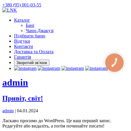
Skip
+380 (95) 001-03-55
to
the
Каталог
content
Бані
Чани-Джакузі
Підібрати баню
Відгуки
Контакти
Доставка та Оплата
Гарантія
Зворотній звʼязок
КНОПКА
ЗВ'ЯЗКУ
admin
Привіт, світ!
admin
|
04.01.2024
Ласкаво просимо до WordPress. Це ваш перший запис.
Редагуйте або видаліть, а потім починайте писати!