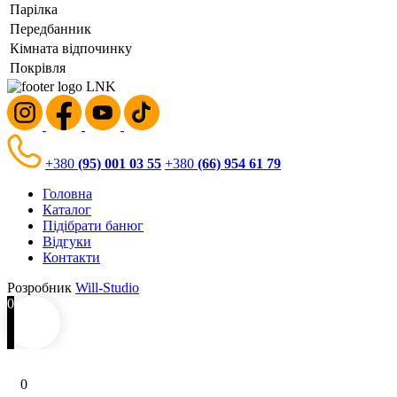
Парілка
Передбанник
Кімната відпочинку
Покрівля
+380
(95) 001 03 55
+380
(66) 954 61 79
Головна
Каталог
Підібрати банюг
Відгуки
Контакти
Розробник
Will-Studio
0
0