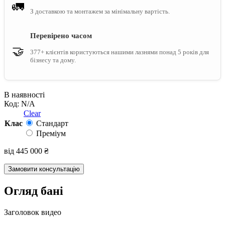
🚛
З доставкою та монтажем за мінімальну вартість.
Перевірено часом
🤝
377+ клієнтів користуються нашими лазнями понад 5 років для
бізнесу та дому.
В наявності
Код:
N/A
Clear
Клас
Стандарт
Преміум
від
445 000
₴
Замовити консультацію
Огляд бані
Заголовок видео