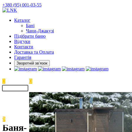
Skip
+380 (95) 001-03-55
to
the
Каталог
content
Бані
Чани-Джакузі
Підібрати баню
Відгуки
Контакти
Доставка та Оплата
Гарантія
Зворотній звʼязок
Баня-