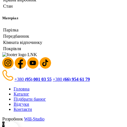
від
600 000
₴
Замовити консультацію
Огляд бані
Заголовок видео
Опис товару
Характеристики
Основні
Довжина
Ширина
Висота
Вага
Колір
Виробник
Країна виробник