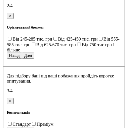
Для підбору бані під ваші побажання пройдіть коротке
опитування.
1/4
×
На скільки чоловік кімната відпочинку:
до 2
до 4
до 6
від 10
Далі
Для підбору бані під ваші побажання пройдіть коротке
опитування.