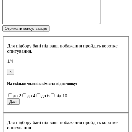
0
Your Cart
Your cart is empty
Return to Shop
Continue Shopping
Залишись
питання?
×
Запишіться на безкоштовну консультацію від нашого
менеджера. Ми відповімо на всі ваші запитання, та
допоможемо підібрати баню саме для вас.