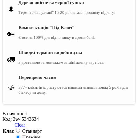
метрів з туалетом та душем
(двері дерев'яні)