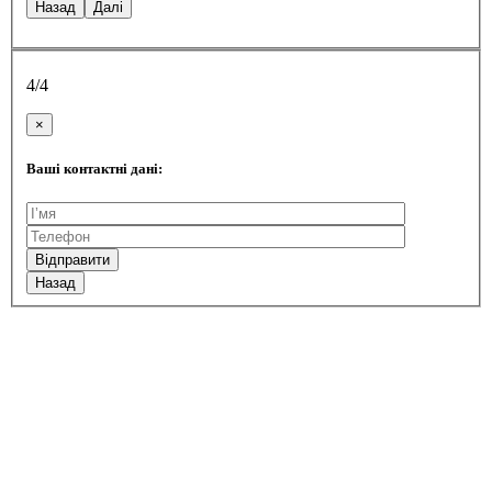
2/4
×
Орієнтований бюджет
Від 245-285 тис. грн
Від 425-450 тис. грн
Від 555-
585 тис. грн
Від 625-670 тис. грн
Від 750 тис грн і
більше
Назад
Далі
Для підбору бані під ваші побажання пройдіть коротке
опитування.
3/4
×
Комплектація
Стандарт
Преміум