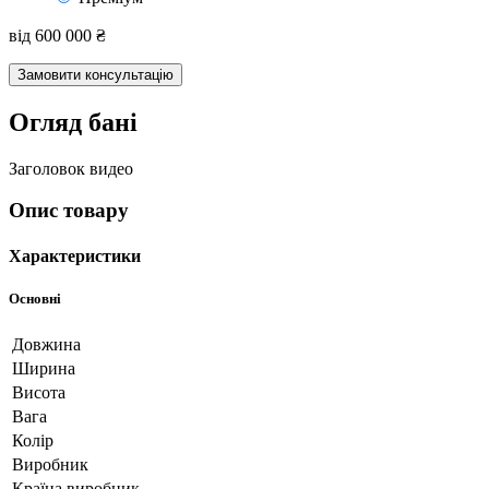
Дерево якісне камерної сушки
🌲
Термін експлуатації 15-20 років, має проливну підлогу.
Комплектація “Під Ключ”
🔑
Є все на 100% для відпочинку в арома-бані.
Швидкі терміни виробництва
🚛
З доставкою та монтажем за мінімальну вартість.
Перевірено часом
🤝
377+ клієнтів користуються нашими лазнями понад 5 років для
бізнесу та дому.
В наявності
Код:
3w45343634
Clear
Клас
Стандарт
Преміум