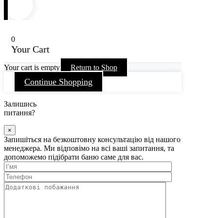
Стан
Матеріал
Парілка
Передбанник
Кімната відпочинку
Покрівля
+380
(95) 001 03 55
+380
(66) 954 61 79
Головна
Каталог
Підібрати банюг
Відгуки
Контакти
Розробник
Will-Studio
0