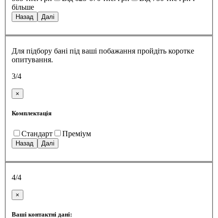
більше
Назад
Далі
Для підбору бані під ваші побажання пройдіть коротке
опитування.
3/4
×
Комплектація
Стандарт
Преміум
Назад
Далі
4/4
×
Ваші контактні дані: