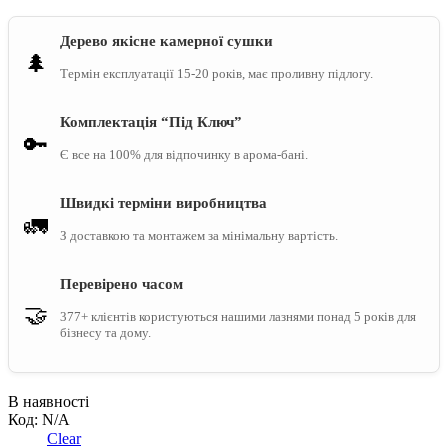
Дерево якісне камерної сушки
🌲
Термін експлуатації 15-20 років, має проливну підлогу.
Комплектація “Під Ключ”
🔑
Є все на 100% для відпочинку в арома-бані.
Швидкі терміни виробництва
🚛
З доставкою та монтажем за мінімальну вартість.
Перевірено часом
🤝
377+ клієнтів користуються нашими лазнями понад 5 років для
бізнесу та дому.
В наявності
Код:
N/A
Clear