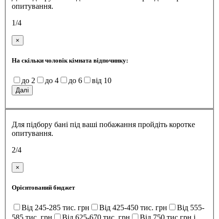
опитування.
1/4
×
На скільки чоловік кімната відпочинку:
до 2
до 4
до 6
від 10
Далі
Для підбору бані під ваші побажання пройдіть коротке
опитування.
2/4
×
Орієнтований бюджет
Від 245-285 тис. грн
Від 425-450 тис. грн
Від 555-
585 тис. грн
Від 625-670 тис. грн
Від 750 тис грн і