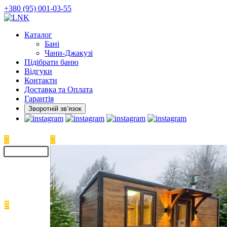
Skip
+380 (95) 001-03-55
to
the
Каталог
content
Бані
Чани-Джакузі
Підібрати баню
Відгуки
Контакти
Доставка та Оплата
Гарантія
Зворотній звʼязок