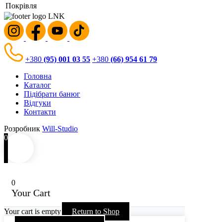
Покрівля
+380
(95) 001 03 55
+380
(66) 954 61 79
Головна
Каталог
Підібрати банюг
Відгуки
Контакти
Розробник
Will-Studio
0
0
Your Cart
Your cart is empty
Return to Shop