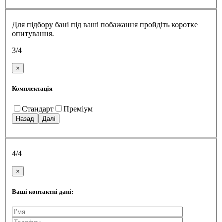
Для підбору бані під ваші побажання пройдіть коротке
опитування.
3/4
×
Комплектація
Стандарт
Преміум
Назад
Далі
4/4
×
Ваші контактні дані: