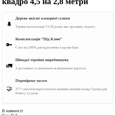
квадро 4,5 на 2,8 метри
Дерево якісне камерної сушки
🌲
Термін експлуатації 15-20 років, має проливну підлогу.
Комплектація “Під Ключ”
🔑
Є все на 100% для відпочинку в арома-бані.
Швидкі терміни виробництва
🚛
З доставкою та монтажем за мінімальну вартість.
Перевірено часом
🤝
377+ клієнтів користуються нашими лазнями понад 5 років для
бізнесу та дому.
В наявності