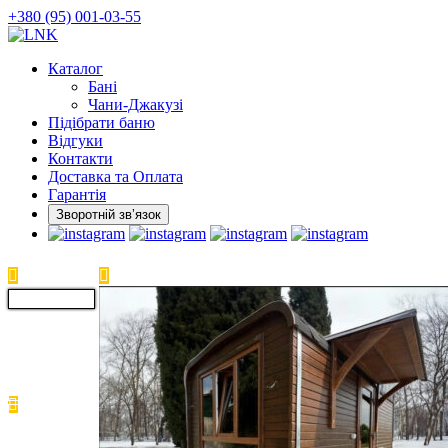
Skip
+380 (95) 001-03-55
to
the
Каталог
content
Бані
Чани-Джакузі
Підібрати баню
Відгуки
Контакти
Доставка та Оплата
Гарантія
Зворотній звʼязок