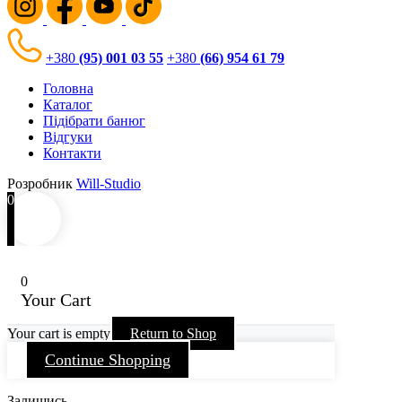
+380
(95) 001 03 55
+380
(66) 954 61 79
Головна
Каталог
Підібрати банюг
Відгуки
Контакти
Розробник
Will-Studio
0
0
Your Cart
Your cart is empty
Return to Shop
Continue Shopping
Залишись