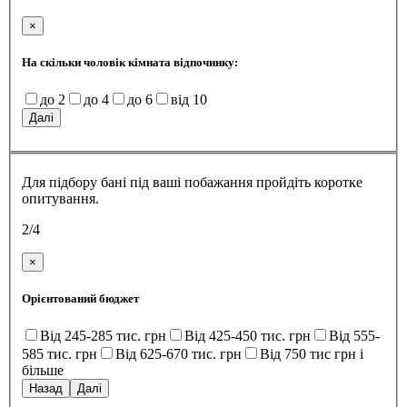
×
На скільки чоловік кімната відпочинку:
до 2
до 4
до 6
від 10
Далі
Для підбору бані під ваші побажання пройдіть коротке
опитування.
2/4
×
Орієнтований бюджет
Від 245-285 тис. грн
Від 425-450 тис. грн
Від 555-
585 тис. грн
Від 625-670 тис. грн
Від 750 тис грн і
більше
Назад
Далі