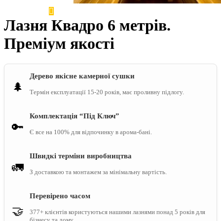
Лазня Квадро 6 метрів.
Преміум якості
Дерево якісне камерної сушки
🌲
Термін експлуатації 15-20 років, має проливну підлогу.
Комплектація “Під Ключ”
🔑
Є все на 100% для відпочинку в арома-бані.
Швидкі терміни виробництва
🚛
З доставкою та монтажем за мінімальну вартість.
Перевірено часом
🤝
377+ клієнтів користуються нашими лазнями понад 5 років для
бізнесу та дому.