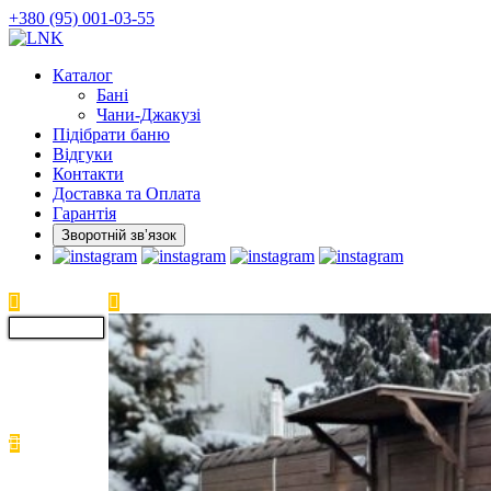
Skip
+380 (95) 001-03-55
to
the
Каталог
content
Бані
Чани-Джакузі
Підібрати баню
Відгуки
Контакти
Доставка та Оплата
Гарантія
Зворотній звʼязок