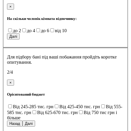
×
На скільки чоловік кімната відпочинку:
до 2
до 4
до 6
від 10
Далі
Для підбору бані під ваші побажання пройдіть коротке
опитування.
2/4
×
Орієнтований бюджет
Від 245-285 тис. грн
Від 425-450 тис. грн
Від 555-
585 тис. грн
Від 625-670 тис. грн
Від 750 тис грн і
більше
Назад
Далі