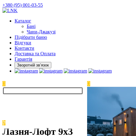
Skip
+380 (95) 001-03-55
to
the
Каталог
content
Бані
Чани-Джакузі
Підібрати баню
Відгуки
Контакти
Доставка та Оплата
Гарантія
Зворотній звʼязок
Лазня-Лофт 9х3