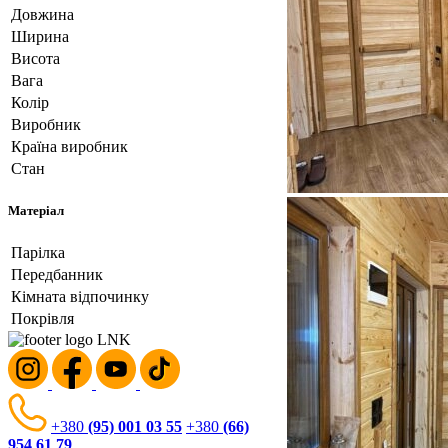
Довжина
Ширина
Висота
Вага
Колір
Виробник
Країна виробник
Стан
Матеріал
Парілка
Передбанник
Кімната відпочинку
Покрівля
+380
(95) 001 03 55
+380
(66)
954 61 79