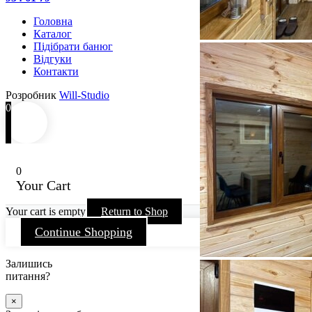
Головна
Каталог
Підібрати банюг
Відгуки
Контакти
Розробник
Will-Studio
0
0
Your Cart
Your cart is empty
Return to Shop
Continue Shopping
Залишись
питання?
×