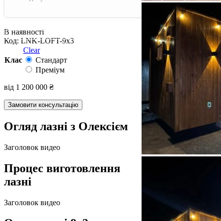
В наявності
Код:
LNK-LOFT-9x3
Clear
Клас
Стандарт
Преміум
від
1 200 000
₴
Замовити консультацію
Огляд лазні з Олексієм
Заголовок видео
Процес виготовлення
лазні
Заголовок видео