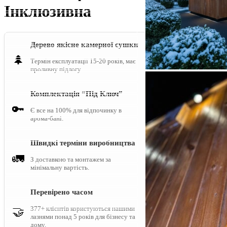
Інклюзивна
Дерево якісне камерної сушки
🌲
Термін експлуатації 15-20 років, має
проливну підлогу.
Комплектація “Під Ключ”
🔑
Є все на 100% для відпочинку в
арома-бані.
Швидкі терміни виробництва
🚛
З доставкою та монтажем за
мінімальну вартість.
Перевірено часом
377+ клієнтів користуються нашими
🤝
лазнями понад 5 років для бізнесу та
дому.