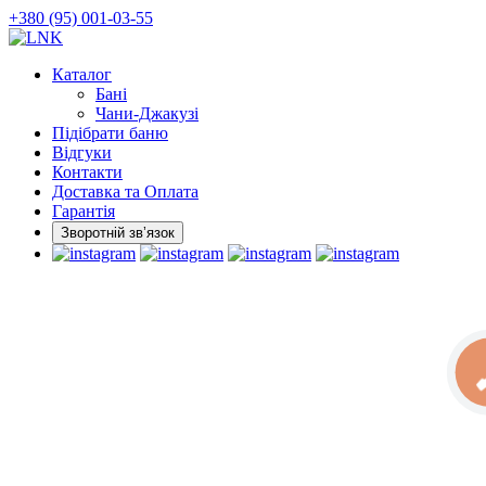
Skip
+380 (95) 001-03-55
to
the
Каталог
content
Бані
Чани-Джакузі
Підібрати баню
Відгуки
Контакти
Доставка та Оплата
Гарантія
Зворотній звʼязок
К
ЗВ