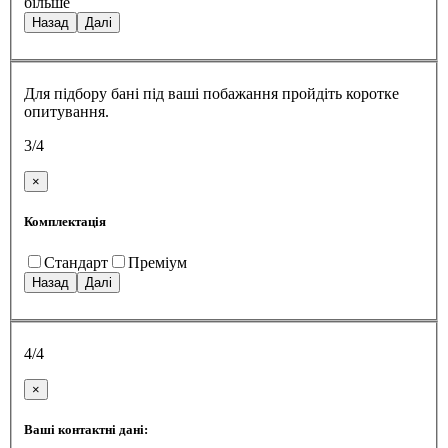
більше
Назад
Далі
Для підбору бані під ваші побажання пройдіть коротке
опитування.
3/4
×
Комплектація
Стандарт
Преміум
Назад
Далі
4/4
×
Ваші контактні дані: