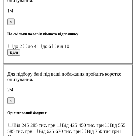
опитування.
1/4
×
На скільки чоловік кімната відпочинку:
до 2
до 4
до 6
від 10
Далі
Для підбору бані під ваші побажання пройдіть коротке
опитування.
2/4
×
Орієнтований бюджет
Від 245-285 тис. грн
Від 425-450 тис. грн
Від 555-
585 тис. грн
Від 625-670 тис. грн
Від 750 тис грн і