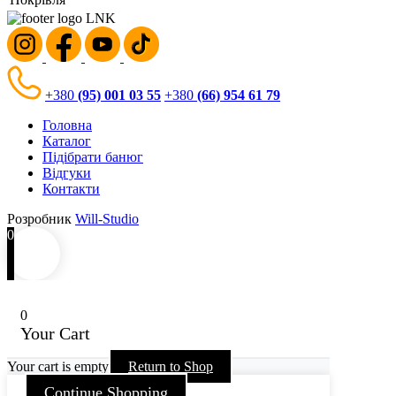
+380
(95) 001 03 55
+380
(66) 954 61 79
Головна
Каталог
Підібрати банюг
Відгуки
Контакти
Розробник
Will-Studio
0
0
Your Cart
Your cart is empty
Return to Shop
Continue Shopping