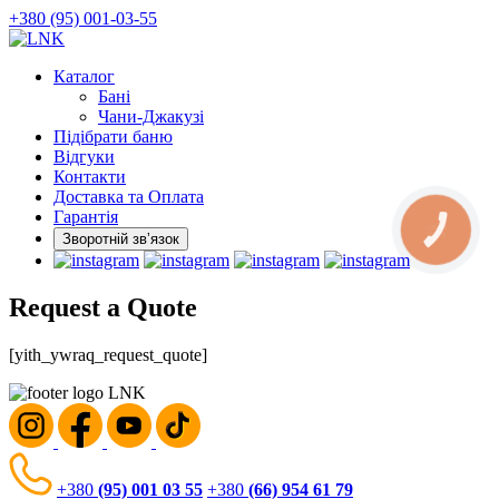
Skip
+380 (95) 001-03-55
to
the
Каталог
content
Бані
Чани-Джакузі
Підібрати баню
Відгуки
Контакти
Доставка та Оплата
Гарантія
КНОПКА
ЗВ'ЯЗКУ
Зворотній звʼязок
Request a Quote
[yith_ywraq_request_quote]
+380
(95) 001 03 55
+380
(66) 954 61 79