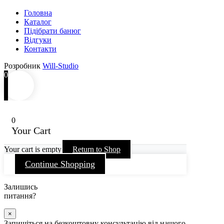
Головна
Каталог
Підібрати банюг
Відгуки
Контакти
Розробник
Will-Studio
0
0
Your Cart
Your cart is empty
Return to Shop
Continue Shopping
Залишись
питання?
×
Запишіться на безкоштовну консультацію від нашого